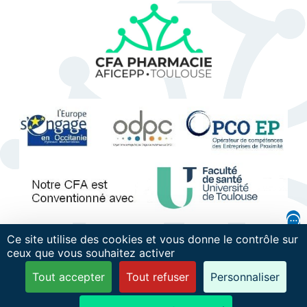
Ce site utilise des cookies et vous donne le contrôle sur
ceux que vous souhaitez activer
Mentions légales
Politique de confidentialité
Tout accepter
Tout refuser
Personnaliser
Recrutement
Plan du site